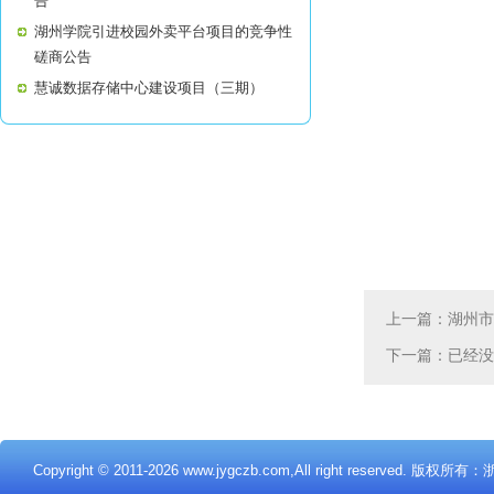
告
湖州学院引进校园外卖平台项目的竞争性
磋商公告
慧诚数据存储中心建设项目（三期）
上一篇：湖州市
下一篇：已经没
Copyright © 2011
-2026 www.jygczb.com,All right reserved